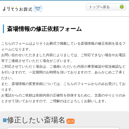
必要最低限に絞ったよりそうお
トップへ戻る
斎場情報の修正依頼フォーム
こちらのフォームはよりそうお葬式で掲載している斎場情報の修正依頼を送るフ
ォームになります。
お問い合わせいただきました内容によりましては、ご対応できない場合やお電話
等でご連絡させていただく場合がございます。
ご対応させていただく場合は、ご連絡いただいた内容の事実確認や状況確認など
を行いますので、一定期間のお時間を頂いておりますので、あらかじめご了承く
ださい。
また、斎場情報の変更依頼については、こちらのフォームからのみお受けしてお
ります。
お電話からのご依頼は依頼内容の正確性を担保するために、文面のやりとりのみ
とさせて頂いておりますので、ご理解のほどよろしくお願いします。
修正したい斎場名
必須