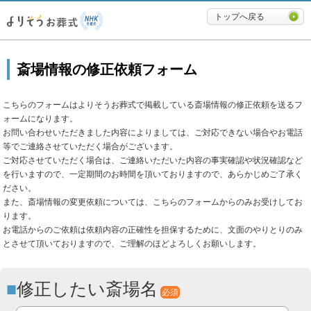
必要最低限に絞ったよりそうお
トップへ戻る
斎場情報の修正依頼フォーム
こちらのフォームはよりそうお葬式で掲載している斎場情報の修正依頼を送るフ
ォームになります。
お問い合わせいただきました内容によりましては、ご対応できない場合やお電話
等でご連絡させていただく場合がございます。
ご対応させていただく場合は、ご連絡いただいた内容の事実確認や状況確認など
を行いますので、一定期間のお時間を頂いておりますので、あらかじめご了承く
ださい。
また、斎場情報の変更依頼については、こちらのフォームからのみお受けしてお
ります。
お電話からのご依頼は依頼内容の正確性を担保するために、文面のやりとりのみ
とさせて頂いておりますので、ご理解のほどよろしくお願いします。
修正したい斎場名
必須